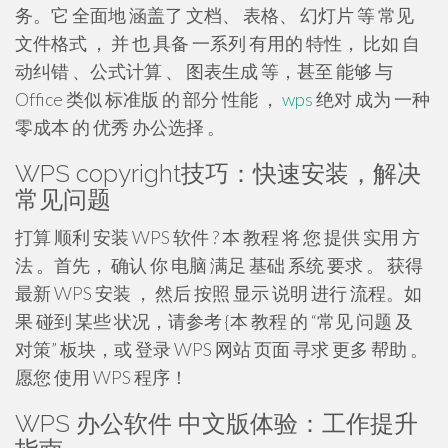
务。它 全面地 涵盖了 文档、 表格、 幻灯片 等 常见
文件格式 ， 并 也 具备 一系列 有用的 特性， 比如 自
动纠错 、公式计算 、 图表生成 等，甚至 能够 与
Office 类似 标准版 的 部分 性能 ，
wps
绝对 成为 一种
零成本 的 优秀 办公选择 。
WPS copyright技巧：快速安装，解决
常见问题
打算 顺利 安装 WPS 软件 ? 本 教程 将 您 提供 实用 方
法 。首先， 确认 你 电脑 满足 基础 系统 要求 。 获得
最新 WPS 安装 ， 然后 按照 显示 说明 进行 流程。如
果 碰到 某些 状况，请参考 {本 教程 的 “常见 问题 及
对策” 板块，或 登录 WPS 网站 页面 寻求 更多 帮助 。
愿您 使用 WPS 程序！
WPS 办公软件 中文版体验：工作提升